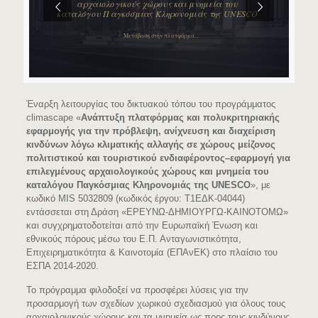
αρχαιολογικούς χώρους και μνημεία του
καταλόγου Παγκόσμιας Κληρονομιάς της UNESCO
Μετάβαση στην πλατφόρμα...
Έναρξη λειτουργίας του δικτυακού τόπου του προγράμματος
climascape «
Ανάπτυξη πλατφόρμας και πολυκριτηριακής
εφαρμογής για την πρόβλεψη, ανίχνευση και διαχείριση
κινδύνων λόγω κλιματικής αλλαγής σε χώρους μείζονος
πολιτιστικού και τουριστικού ενδιαφέροντος–εφαρμογή για
επιλεγμένους αρχαιολογικούς χώρους και μνημεία του
καταλόγου Παγκόσμιας Κληρονομιάς της UNESCO
», με
κωδικό MIS 5032809 (κωδικός έργου: Τ1ΕΔΚ-04044)
εντάσσεται στη Δράση «ΕΡΕΥΝΩ-ΔΗΜΙΟΥΡΓΩ-ΚΑΙΝΟΤΟΜΩ»
και συγχρηματοδοτείται από την Ευρωπαϊκή Ένωση και
εθνικούς πόρους μέσω του Ε.Π. Ανταγωνιστικότητα,
Επιχειρηματικότητα & Καινοτομία (ΕΠΑνΕΚ) στο πλαίσιο του
ΕΣΠΑ 2014-2020.
To πρόγραμμα φιλοδοξεί να προσφέρει λύσεις για την
προσαρμογή των σχεδίων χωρικού σχεδιασμού για όλους τους
αρχαιολογικούς χώρους και τα μνημεία ως προς τους κινδύνους