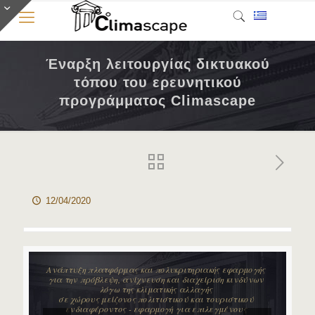
Έναρξη λειτουργίας δικτυακού
τόπου του ερευνητικού
προγράμματος Climascape
12/04/2020
Ανάπτυξη πλατφόρμας και πολυκριτηριακής εφαρμογής
για την πρόβλεψη, ανίχνευση και διαχείριση κινδύνων
λόγω της κλιματικής αλλαγής
σε χώρους μείζονος πολιτιστικού και τουριστικού
ενδιαφέροντος - εφαρμογή για επιλεγμένους