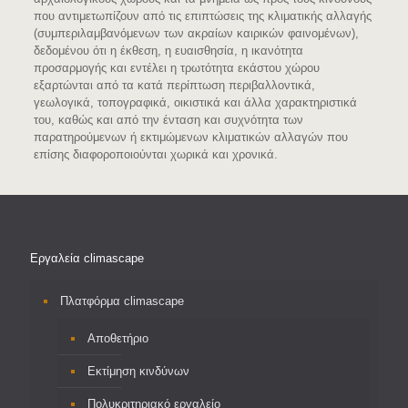
που αντιμετωπίζουν από τις επιπτώσεις της κλιματικής αλλαγής
(συμπεριλαμβανόμενων των ακραίων καιρικών φαινομένων),
δεδομένου ότι η έκθεση, η ευαισθησία, η ικανότητα
προσαρμογής και εντέλει η τρωτότητα εκάστου χώρου
εξαρτώνται από τα κατά περίπτωση περιβαλλοντικά,
γεωλογικά, τοπογραφικά, οικιστικά και άλλα χαρακτηριστικά
του, καθώς και από την ένταση και συχνότητα των
παρατηρούμενων ή εκτιμώμενων κλιματικών αλλαγών που
επίσης διαφοροποιούνται χωρικά και χρονικά.
Εργαλεία climascape
Πλατφόρμα climascape
Αποθετήριο
Εκτίμηση κινδύνων
Πολυκριτηριακό εργαλείο