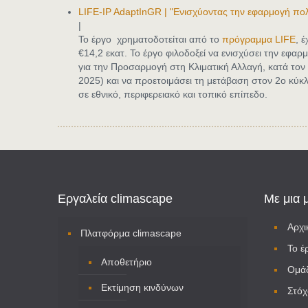
LIFE-IP AdaptInGR | "Ενισχύοντας την εφαρμογή πολ
|
Το έργο χρηματοδοτείται από το
πρόγραμμα LIFE
, 
€14,2 εκατ. Το έργο φιλοδοξεί να ενισχύσει την εφα
για την Προσαρμογή στη Κλιματική Αλλαγή, κατά τον
2025) και να προετοιμάσει τη μετάβαση στον 2ο κύκ
σε εθνικό, περιφερειακό και τοπικό επίπεδο.
Εργαλεία climascape
Με μια 
Αρχι
Πλατφόρμα climascape
Το έ
Αποθετήριο
Ομά
Εκτίμηση κινδύνων
Στόχ