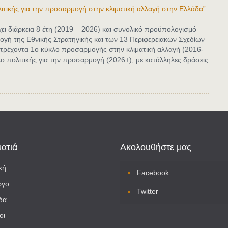
ιτικής για την προσαρμογή στην κλιματική αλλαγή στην Ελλάδα”
έχει διάρκεια 8 έτη (2019 – 2026) και συνολικό προϋπολογισμό
ρμογή της Εθνικής Στρατηγικής και των 13 Περιφερειακών Σχεδίων
 τρέχοντα 1ο κύκλο προσαρμογής στην κλιματική αλλαγή (2016-
λο πολιτικής για την προσαρμογή (2026+), με κατάλληλες δράσεις
ματιά
Ακολουθήστε μας
κή
Facebook
ργο
Twitter
δα
οι